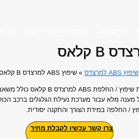
א
גירים לרכב
שירותים נוספים
בלוג
צור ק
שיפוץ ABS למרצדס
»
שיפוץ ABS למרצדס B קלאס
מענה מלא עבור מערכת נעילת הגלגלים ברכב הכולל:
וץ / החלפה במידת הצורך והתקנה יסודית.
צרו קשר עכשיו לקבלת מחיר
←