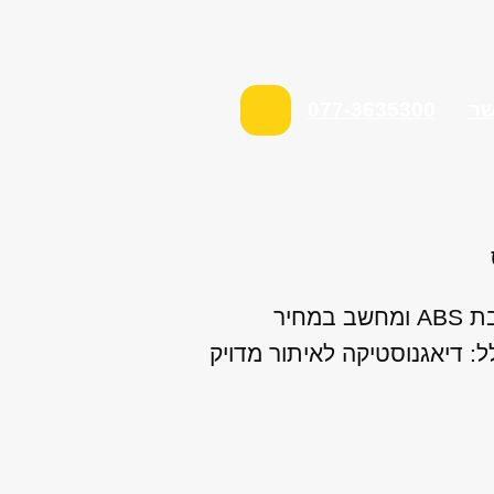
שר
077-3635300
מנועי היבואן מתמחה במתן שירות שיפוץ / החלפת ABS למרצדס B קלאס כולל משאבת ABS ומחשב במחיר
 דיאגנוסטיקה לאיתור מדויק