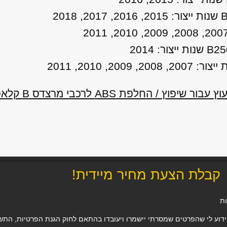
 / החלפת ABS לרכבי מרצדס B קלאס
קבלת הצעת מחיר מיידית!
ות
 לי שהפרטים שמסרתי יישמרו ויעובדו בהתאם לחוק הגנת הפרטיות, התשמ"א–1981 (כולל תיקון 13), ו