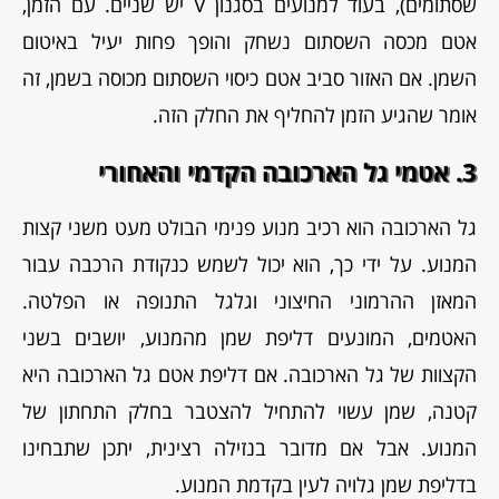
שסתומים), בעוד למנועים בסגנון V יש שניים. עם הזמן,
אטם מכסה השסתום נשחק והופך פחות יעיל באיטום
השמן. אם האזור סביב אטם כיסוי השסתום מכוסה בשמן, זה
אומר שהגיע הזמן להחליף את החלק הזה.
3. אטמי גל הארכובה הקדמי והאחורי
גל הארכובה הוא רכיב מנוע פנימי הבולט מעט משני קצות
המנוע. על ידי כך, הוא יכול לשמש כנקודת הרכבה עבור
המאזן ההרמוני החיצוני וגלגל התנופה או הפלטה.
האטמים, המונעים דליפת שמן מהמנוע, יושבים בשני
הקצוות של גל הארכובה. אם דליפת אטם גל הארכובה היא
קטנה, שמן עשוי להתחיל להצטבר בחלק התחתון של
המנוע. אבל אם מדובר בנזילה רצינית, יתכן שתבחינו
בדליפת שמן גלויה לעין בקדמת המנוע.