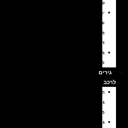
טורבו
יבוא
והתקנת
מנועי
דיזל
מנועים
למשאיות
גירים
לרכב
החלפת
גירים
מיבוא
גירים