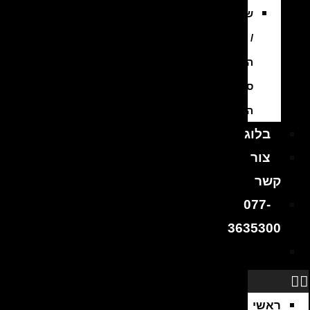
שיפוץ
/
החלפת
סוללה
היברידית
בלוג
צור
קשר
077-
3635300
ראשי