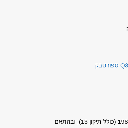
אני מאשר/ת כי ידוע לי שהפרטים שמסרתי יישמרו ויעובדו בהתאם לחוק הגנת הפרטיות, התשמ"א–1981 (כולל תיקון 13), ובהתאם