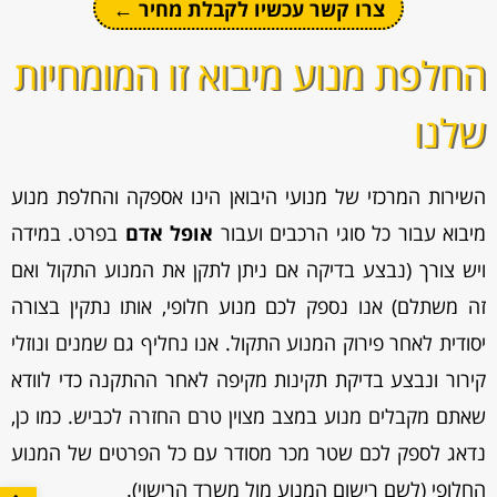
צרו קשר עכשיו לקבלת מחיר ←
החלפת מנוע מיבוא זו המומחיות
שלנו
השירות המרכזי של מנועי היבואן הינו אספקה והחלפת מנוע
מיבוא עבור כל סוגי הרכבים ועבור
אופל אדם
בפרט. במידה
ויש צורך (נבצע בדיקה אם ניתן לתקן את המנוע התקול ואם
זה משתלם) אנו נספק לכם מנוע חלופי, אותו נתקין בצורה
יסודית לאחר פירוק המנוע התקול. אנו נחליף גם שמנים ונוזלי
קירור ונבצע בדיקת תקינות מקיפה לאחר ההתקנה כדי לוודא
שאתם מקבלים מנוע במצב מצוין טרם החזרה לכביש. כמו כן,
נדאג לספק לכם שטר מכר מסודר עם כל הפרטים של המנוע
החלופי (לשם רישום המנוע מול משרד הרישוי).
פתח סרגל