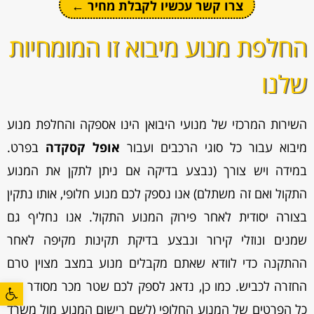
צרו קשר עכשיו לקבלת מחיר ←
החלפת מנוע מיבוא זו המומחיות
שלנו
השירות המרכזי של מנועי היבואן הינו אספקה והחלפת מנוע
מיבוא עבור כל סוגי הרכבים ועבור
אופל קסקדה
בפרט.
במידה ויש צורך (נבצע בדיקה אם ניתן לתקן את המנוע
התקול ואם זה משתלם) אנו נספק לכם מנוע חלופי, אותו נתקין
בצורה יסודית לאחר פירוק המנוע התקול. אנו נחליף גם
שמנים ונוזלי קירור ונבצע בדיקת תקינות מקיפה לאחר
ההתקנה כדי לוודא שאתם מקבלים מנוע במצב מצוין טרם
פתח סרגל
החזרה לכביש. כמו כן, נדאג לספק לכם שטר מכר מסודר עם
כל הפרטים של המנוע החלופי (לשם רישום המנוע מול משרד