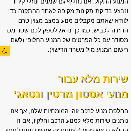
המנוע התקול. אנו נחליף גם שמנים ונוזלי קירור
ונבצע בדיקת תקינות מקיפה לאחר ההתקנה כדי
לוודא שאתם מקבלים מנוע במצב מצוין טרם
החזרה לכביש. כמו כן, נדאג לספק לכם שטר מכר
מסודר עם כל הפרטים של המנוע החלופי (לשם
פתח סרגל
רישום המנוע מול משרד הרישוי).
שירות מלא עבור
מנועי
אסטון מרטין ונטאג’
החלפת מנוע לרכב זוהי המומחיות שלנו, אך אנו
נותנים שירות מלא למנוע הרכב וחלקיו, אם זו
החלפת ראש מנוע (לעיתים זה אפשרי וניתן לחסוך