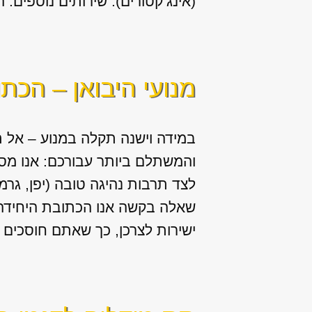
(אינג’קטורים). שירותים נוספים: החלפה / תיקון של יח
מנועי היבואן – הכת
במידה וישנה תקלה במנוע – אל ת
והמשתלם ביותר עבורכם: אנו מס
לצד תרבות נהיגה טובה (יפן, גרמ
שאלה בקשה אנו הכתובת היחידה ע
ישירות לצרכן, כך שאתם חוסכים ב