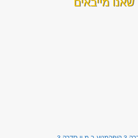
שאנו מייבאים
 קופה
מנוע ב.מ.וו סדרה 3