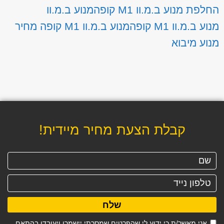
החלפת מנוע ב.מ.וו M1 קופה
מנוע ב.מ.וו
מנוע ב.מ.וו M1 קופה
מנוע ב.מ.וו M1 קופה מחיר
מנוע מיבוא
קבלת הצעת מחיר מיידית!
שלח
אני מאשר/ת כי ידוע לי שהפרטים שמסרתי יישמרו ויעובדו בהתאם