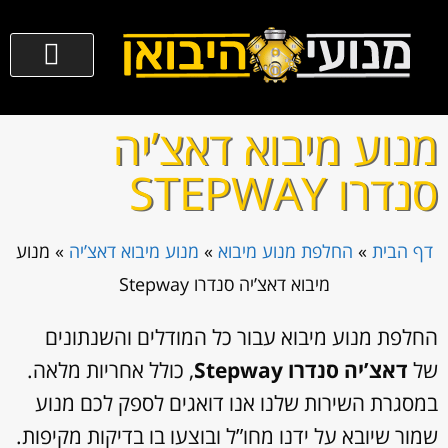
גירים לרכב
החלפת מנוע מיבוא
שירותים נוספים
077-3635300
מנוע מיבוא דאצ’יה
סנדרו STEPWAY
דף הבית
»
החלפת מנוע מיבוא
»
מנוע מיבוא דאצ’יה
»
מנוע
מיבוא דאצ’יה סנדרו Stepway
החלפת מנוע מיבוא עבור כל המודלים והשנתונים
של
דאצ’יה סנדרו Stepway
, כולל אחריות מלאה.
במסגרת השירות שלנו אנו דואגים לספק לכם מנוע
שמור שיובא על ידנו מחו”ל ובוצעו בו בדיקות מקיפות.