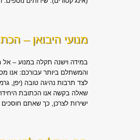
(אינג’קטורים). שירותים נוספים: החלפה / תיקון של יח
מנועי היבואן – הכת
במידה וישנה תקלה במנוע – אל ת
והמשתלם ביותר עבורכם: אנו מס
לצד תרבות נהיגה טובה (יפן, גרמ
שאלה בקשה אנו הכתובת היחידה ע
ישירות לצרכן, כך שאתם חוסכים ב