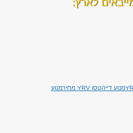
ייבאים לארץ:
מנוע דייהטסו YRV מחיר
מנוע