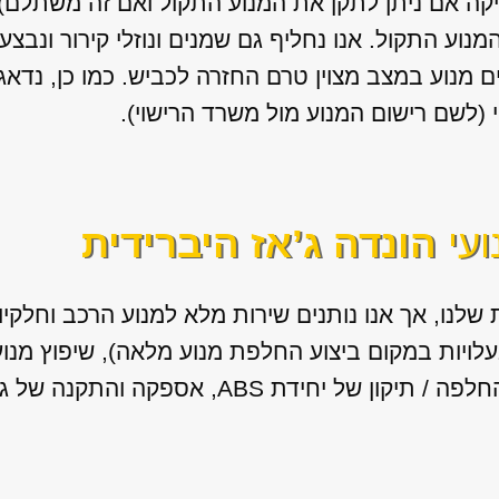
יקה אם ניתן לתקן את המנוע התקול ואם זה משתלם) א
המנוע התקול. אנו נחליף גם שמנים ונוזלי קירור ונב
 מנוע במצב מצוין טרם החזרה לכביש. כמו כן, נדא
(לשם רישום המנוע מול משרד הרישוי).
ועי
הונדה ג’אז היברידית
שלנו, אך אנו נותנים שירות מלא למנוע הרכב וחלקי
בעלויות במקום ביצוע החלפת מנוע מלאה), שיפוץ מנו
ידת ABS, אספקה והתקנה של גירים מיבוא.