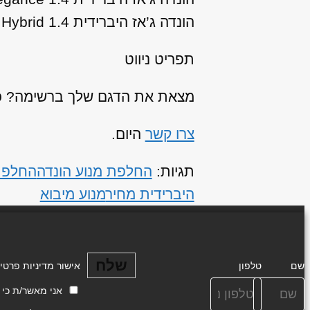
הונדה ג’אז היברידית 1.4 Hybrid שנות ייצור: 2011, 2012, 2013, 2014
תפריט ניווט
מצאת את הדגם שלך ברשימה? כנר
צרו קשר
היום.
תגיות:
החלפת מנוע הונדה
החלפת 
היברידית מחיר
מנוע מיבוא
שלח
שם
טלפון
אישור מדיניות פרטי
אני מאשר/ת כי ידוע