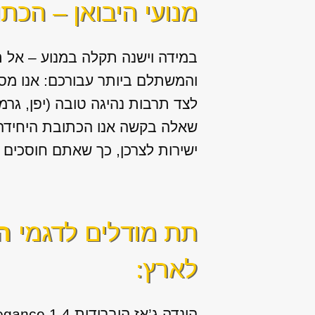
מנועי היבואן – הכת
במידה וישנה תקלה במנוע – אל ת
והמשתלם ביותר עבורכם: אנו מס
לצד תרבות נהיגה טובה (יפן, גרמ
שאלה בקשה אנו הכתובת היחידה ע
ישירות לצרכן, כך שאתם חוסכים ב
תת מודלים לדגמי
ה
לארץ:
הונדה ג’אז היברידית 1.4 Elegance שנות ייצור: 2013, 2014