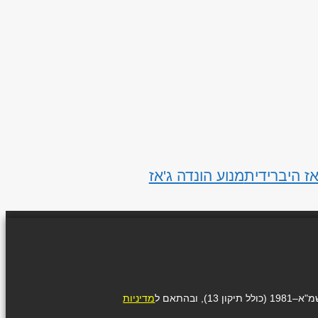
אז היברידית
מנוע הונדה ג'אז
בהתאם ל
מדיניות