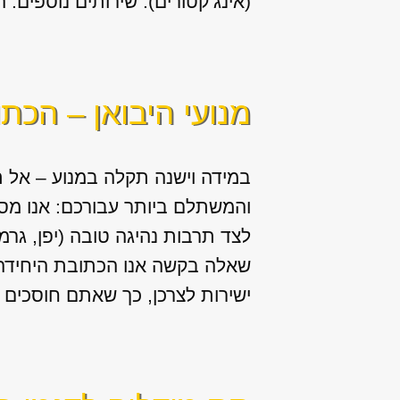
(אינג’קטורים). שירותים נוספים: החלפה / תיקון של יח
מנועי היבואן – הכת
במידה וישנה תקלה במנוע – אל ת
והמשתלם ביותר עבורכם: אנו מס
לצד תרבות נהיגה טובה (יפן, גרמ
שאלה בקשה אנו הכתובת היחידה ע
ישירות לצרכן, כך שאתם חוסכים ב