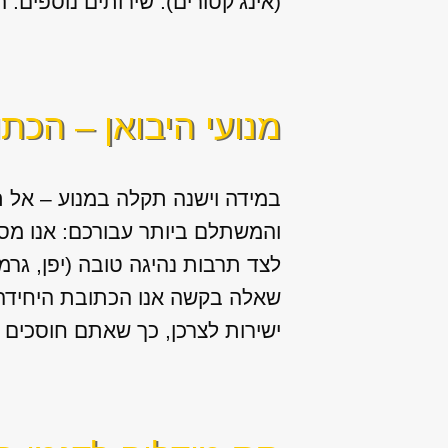
(אינג’קטורים). שירותים נוספים: החלפה / תיקון של יח
מנועי היבואן – הכת
במידה וישנה תקלה במנוע – אל ת
והמשתלם ביותר עבורכם: אנו מס
לצד תרבות נהיגה טובה (יפן, גרמ
שאלה בקשה אנו הכתובת היחידה ע
ישירות לצרכן, כך שאתם חוסכים ב