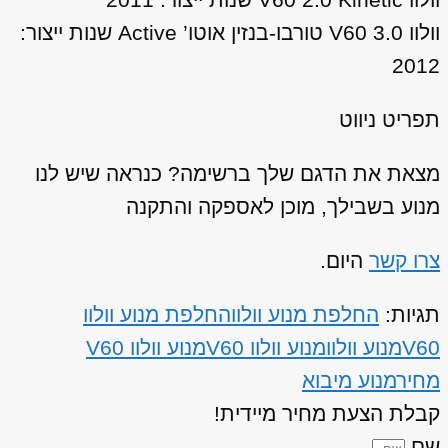
וולוו V60 3.0 טורבו-בנזין אוטו’ Active שנות ייצור:
2012
תפריט ניווט
מצאת את הדגם שלך ברשימה? כנראה שיש לנו
מנוע בשבילך, מוכן לאספקה והתקנה
צרו קשר
היום.
תגיות:
החלפת מנוע וולוו
החלפת מנוע וולוו
V60
מנוע וולוו
מנוע וולוו V60
מנוע וולוו V60
מחיר
מנוע מיבוא
קבלת הצעת מחיר מיידית!
שם