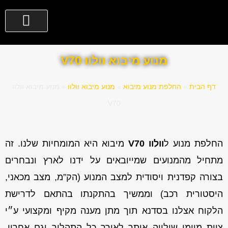
מנוע מיבוא וולוו V70
דף הבית
»
החלפת מנוע מיבוא
»
מנוע מיבוא וולוו
»
מנוע מיבוא וולוו
V70
החלפת מנוע ל
וולוו V70
מיבוא היא המומחיות שלנו. זה
מתחיל מהמנועים שמייובאים על ידנו לארץ ונבחרים
בצורה קפדנית ויסודית למצב המנוע (הק”מ, מצב מכאני,
היסטורית רכב) וממשיך בהתקנתו בהתאם לדרישת
הלקוח אצלנו בסדנא תוך מתן מענה מקיף ומקצועי ע״י
צוות מיומן שילווה אותך לאורך כל התהליך וגם אחריו.