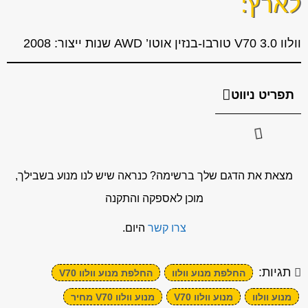
לארץ:
וולוו V70 3.0 טורבו-בנזין אוטו’ AWD שנות ייצור: 2008
תפריט ניווט
מצאת את הדגם שלך ברשימה? כנראה שיש לנו מנוע בשבילך,
מוכן לאספקה והתקנה
צרו קשר
היום.
תגיות:
החלפת מנוע וולוו
החלפת מנוע וולוו V70
מנוע וולוו
מנוע וולוו V70
מנוע וולוו V70 מחיר