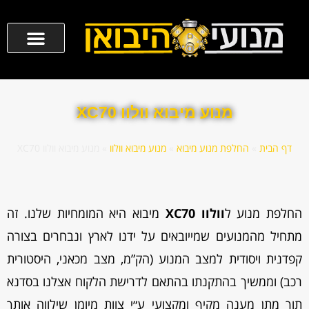
מנוע מיבוא וולוו XC70
דף הבית
»
החלפת מנוע מיבוא
»
מנוע מיבוא וולוו
»
מנוע מיבוא וולוו XC70
החלפת מנוע ל
וולוו XC70
מיבוא היא המומחיות שלנו. זה
מתחיל מהמנועים שמייובאים על ידנו לארץ ונבחרים בצורה
קפדנית ויסודית למצב המנוע (הק”מ, מצב מכאני, היסטורית
רכב) וממשיך בהתקנתו בהתאם לדרישת הלקוח אצלנו בסדנא
תוך מתן מענה מקיף ומקצועי ע״י צוות מיומן שילווה אותך