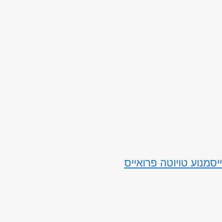
יס
מנוע טויוטה פרואייס