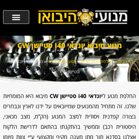
מנוע מיבוא יונדאי I40 סטיישן CW
דף הבית
»
החלפת מנוע מיבוא
»
מנוע מיבוא יונדאי
»
מנוע מיבוא יונדאי i40
סטיישן CW
החלפת מנוע ל
יונדאי i40 סטיישן CW
מיבוא היא המומחיות
שלנו. זה מתחיל מהמנועים שמייובאים על ידנו לארץ ונבחרים
בצורה קפדנית ויסודית למצב המנוע (הק”מ, מצב מכאני,
היסטורית רכב) וממשיך בהתקנתו בהתאם לדרישת הלקוח
אצלנו בסדנא תוך מתן מענה מקיף ומקצועי ע״י צוות מיומן