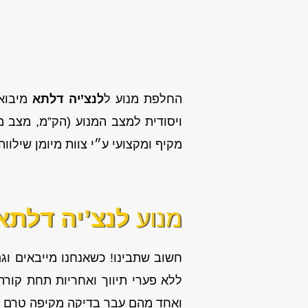
החלפת מנוע ל
לנצ’יה דלתא
מיבוא
ויסודית למצב המנוע (הק”מ, מצב 
מקיף ומקצועי ע״י צוות מיומן שילווה א
מנוע
לנצ’יה דלת
חשוב שתבינו! כשאנחנו מייבאים ו
ללא פערי תיווך ואחריות תחת קורת
ואחד מהם עבר בדיקה מקיפה טרם ה