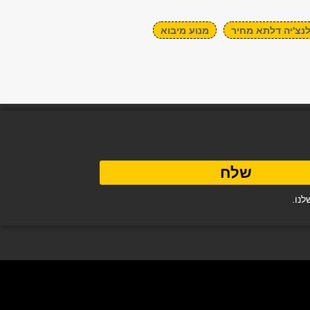
לנצ'יה דלתא מחיר
מנוע מיבוא
שלח
נו.