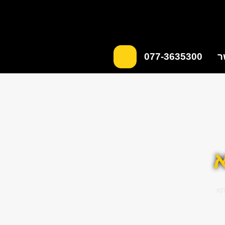
ר
077-3635300
א
תא