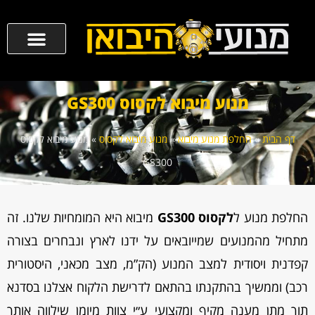
מנוע מיבוא לקסוס GS300
דף הבית
»
החלפת מנוע מיבוא
»
מנוע מיבוא לקסוס
»
מנוע מיבוא לקסוס
GS300
החלפת מנוע ל
לקסוס GS300
מיבוא היא המומחיות שלנו. זה
מתחיל מהמנועים שמייובאים על ידנו לארץ ונבחרים בצורה
קפדנית ויסודית למצב המנוע (הק”מ, מצב מכאני, היסטורית
רכב) וממשיך בהתקנתו בהתאם לדרישת הלקוח אצלנו בסדנא
תוך מתן מענה מקיף ומקצועי ע״י צוות מיומן שילווה אותך