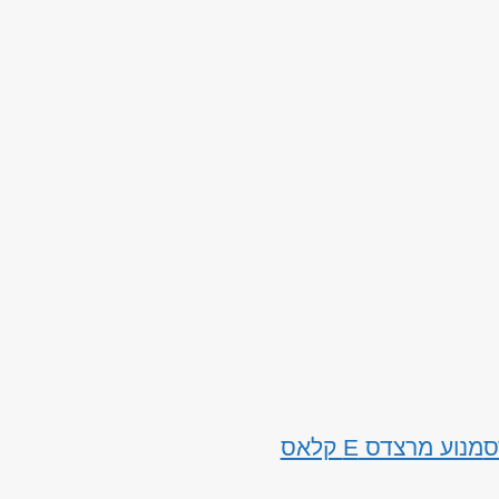
ס
מנוע מרצדס E קלאס