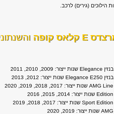
דס E קלאס קופה
והשנתוני