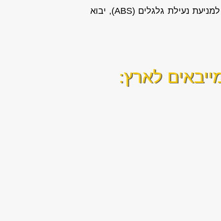
שסתומים, צילינדרים, חיישן ראשי ועוד. בנוסף אנו מספקים שירות נוספים לרכב: תיקון מערכת למניעת נעילת גלגלים (ABS), יבוא
ייבאים לארץ: