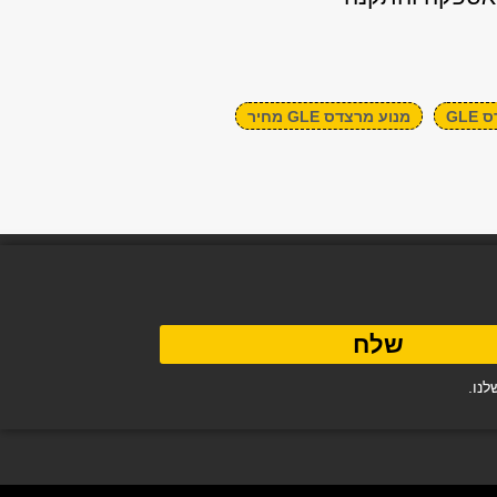
GL
מנוע מרצדס GLE מחיר
שלח
נו.