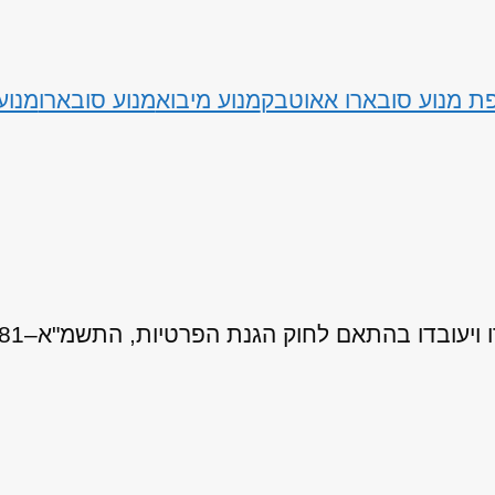
ת מנוע סובארו אאוטבק
מנוע מיבוא
מנוע סובארו
מנוע
 לחוק הגנת הפרטיות, התשמ"א–1981 (כולל תיקון 13), ובהתאם ל