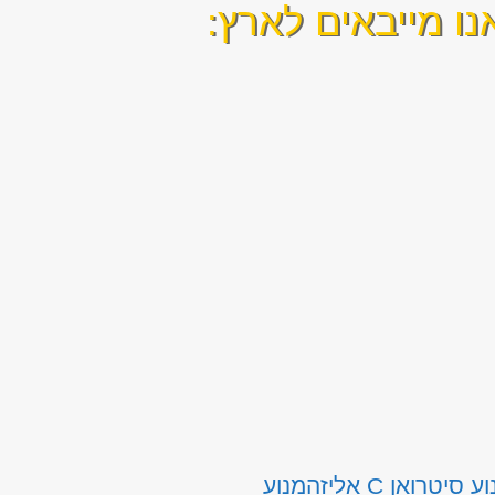
ו מייבאים לארץ:
ע סיטרואן C אליזה
מנוע