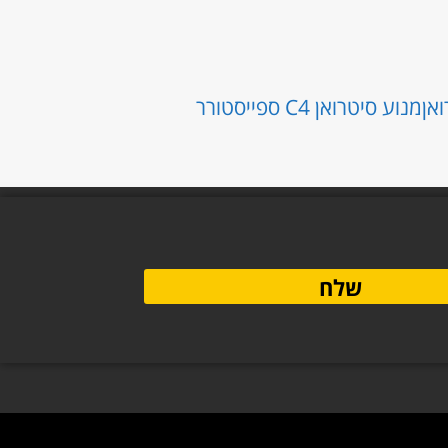
אן
מנוע סיטרואן C4 ספייסטורר
שלח