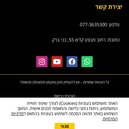
יצירת קשר
טלפון: 077-3635300
כתובת: רחוב מבצע קדש 55, בני ברק
כל הזכויות שמורות – אין להעתיק תוכן (טקסט ותמונות) מהאתר!
הצהרת נגישות
האתר משתמש בעוגיות (Cookies) לצורך שיפור חוויית
המשתמש, ניתוח נתוני גלישה והתאמת תכנים אישית. המשך
השימוש באתר מהווה הסכמה לשימוש בעוגיות בהתאם ל
מדיניות
הפרטיות
.
גלי
סגור
להצעת מחיר מיידית