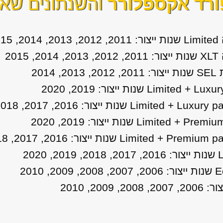
ורד אקספלורר
והשנתונים שאנ