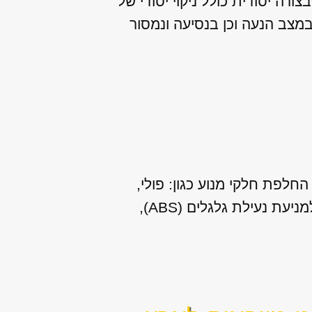
רה יסודית כולל ניקוי יסודי של
במצב הנעה וכן בנסיעה ונמסור
חלפת חלקי מנוע כגון: פולי,
שסתומים, צילינדרים, חיישן ראשי ועוד. שירותים נוספים שאנו מספקים: תיקון מערכת למניעת נעילת גלגלים (ABS),