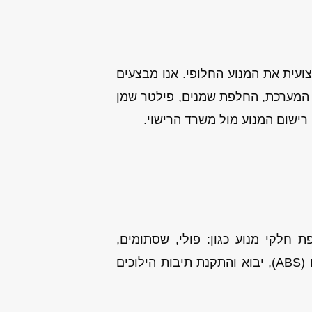
עית את המנוע החלופי. אנו מבצעים
של המערכת, החלפת שמנים, פילטר שמן
רישום המנוע מול משרד הרישוי.
 חלקי מנוע כגון: פולי, שסתומים,
צילינדרים, חיישן ראשי ועוד. שירותים נוספים שאנו מספקים: תיקון מערכת למניעת נעילת גלגלים (ABS), יבוא והתקנת תיבות הילוכים