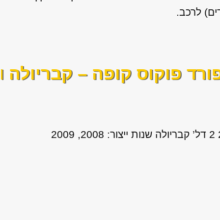
ים) לרכב.
ורד פוקוס קופה – קבריולה
וה