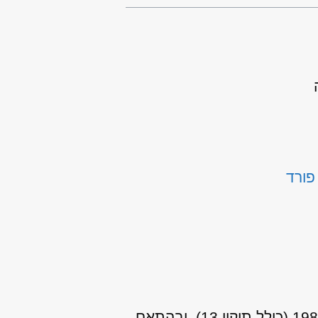
פורד
אני מאשר/ת כי ידוע לי שהפרטים שמסרתי יישמרו ויעובדו בהתאם לחוק הגנת הפרטיות, התשמ"א–1981 (כולל תיקון 13), ובהתאם