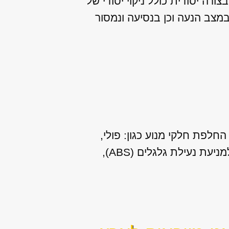
רה יסודית כולל ניקוי יסודי של
במצב הנעה וכן בנסיעה ונמסור
חלפת חלקי מנוע כגון: פולי,
שסתומים, צילינדרים, חיישן ראשי ועוד. שירותים נוספים שאנו מספקים: תיקון מערכת למניעת נעילת גלגלים (ABS),