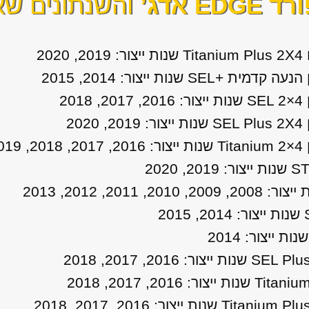
ד EDGE אדג’
והשנתונים שאנ