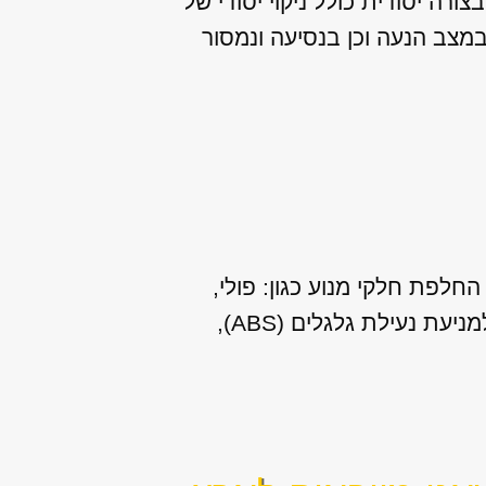
רה יסודית כולל ניקוי יסודי של
במצב הנעה וכן בנסיעה ונמסור
חלפת חלקי מנוע כגון: פולי,
שסתומים, צילינדרים, חיישן ראשי ועוד. שירותים נוספים שאנו מספקים: תיקון מערכת למניעת נעילת גלגלים (ABS),