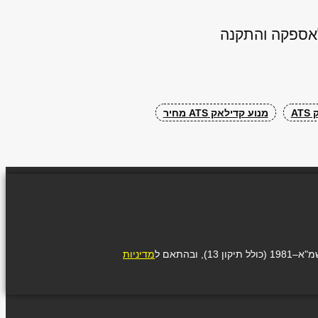
לאספקה והתקנה
AT
מנוע קדילאק ATS מחיר
בהתאם ל
מדיניות