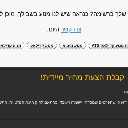
לך ברשימה? כנראה שיש לנו מנוע בשבילך, מוכן 
צרו קשר
היום.
מנוע קדילאק ATS
מנוע מיבוא
מנוע קדילאק
מנוע קדילאק S
קבלת הצעת מחיר מיידית!
ות
 לי שהפרטים שמסרתי יישמרו ויעובדו בהתאם לחוק הגנת הפרטיות, התשמ"א–1981 (כולל תיקון 13), ו