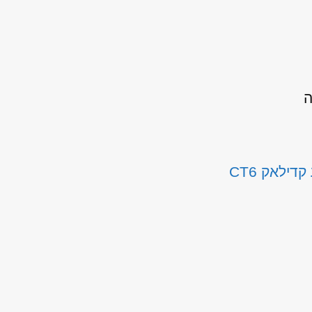
ה
קדילאק CT6