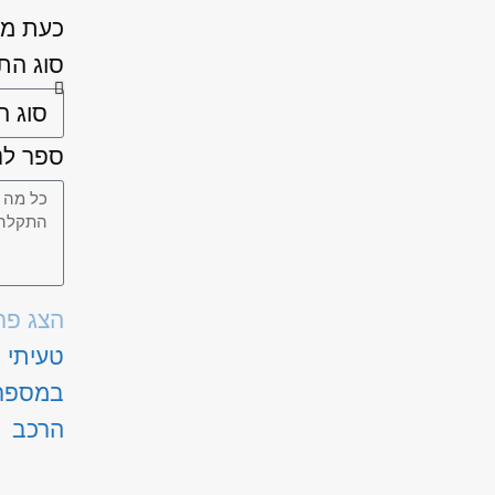
כעת מל
סוג הת
ספר לנו
הצג פר
טעיתי
במספר
הרכב