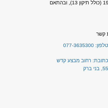
אני מאשר/ת כי ידוע לי שהפרטים שמסרתי יישמרו ויעובדו בהתאם לחוק הגנת הפרטיות, התשמ"א–1981 (כולל תיקון 13), ובהתאם
 קשר
לפון: 077-3635300
תובת: רחוב מבצע קדש
5, בני ברק