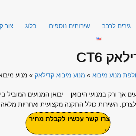
גירים לרכב
שירותים נוספים
בלוג
צור ק
אק CT6
פת מנוע מיבוא
»
מנוע מיבוא קדילאק
»
מנוע מיבוא 
 אך ורק במנועי היבואן – יבואן המנועים המוביל 
כן. השירות כולל התקנה מקצועית ואחריות מלאה ל-3 חודשי
צרו קשר עכשיו לקבלת מחיר
←