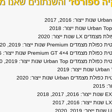
יה ספורטז’
והשנתונים שאנו מי