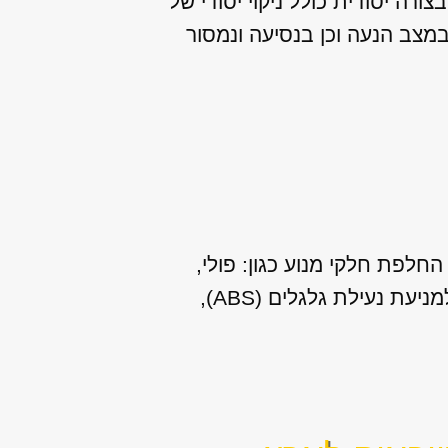
רה יסודית כולל ניקוי יסודי של
במצב הנעה וכן בנסיעה ונמסור
חלפת חלקי מנוע כגון: פולי,
שסתומים, צילינדרים, חיישן ראשי ועוד. שירותים נוספים שאנו מספקים: תיקון מערכת למניעת נעילת גלגלים (ABS),