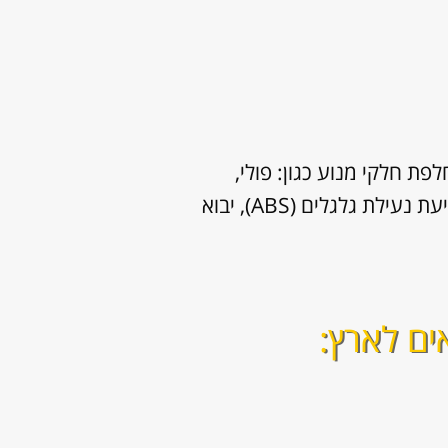
ת חלקי מנוע כגון: פולי,
שסתומים, צילינדרים, חיישן ראשי ועוד. שירותים נוספים שאנו מספקים: תיקון מערכת למניעת נעילת גלגלים (ABS), יבוא
ים לארץ: