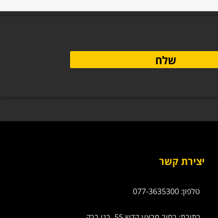
שלח
יצירת קשר
טלפון: 077-3635300
כתובת: רחוב מבצע קדש 55, בני ברק