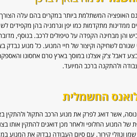
נם האופציה המשתלמת ביותר במקרים בהם עלה הצורך ל
ים ממדינות מתקדמות כמו יפן וגרמניה בהן מקפידים לש
יש והן מבחינה הקפדה על טיפולים לרכב. בנוסף, מדובר
שגורם לשחיקה וקיצור של חיי המנוע. כל מנוע נבדק בצו
צע דאבל צ’ק אצלנו במוסך בארץ טרם אחסונו והאספקה ש
עבודה ולהתקנה ברכב המיועד.
לואנס החשמלית
וסה, אשר דואג לפרק את מנוע הרכב התקול ולהתקין ב
של המנוע החלופי ולאחר מכן דואגים להתקין אותו בצורה 
ן ונוזלי קירור. עם סיום העבודה נבדוק את המנוע במצ