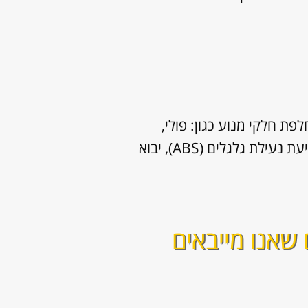
ת חלקי מנוע כגון: פולי,
שסתומים, צילינדרים, חיישן ראשי ועוד. שירותים נוספים שאנו מספקים: תיקון מערכת למניעת נעילת גלגלים (ABS), יבוא
שאנו מייבאים