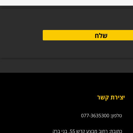
שלח
יצירת קשר
טלפון: 077-3635300
כתובת: רחוב מבצע קדש 55, בני ברק