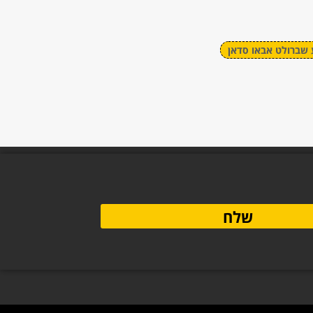
 שברולט אבאו סדאן
שלח