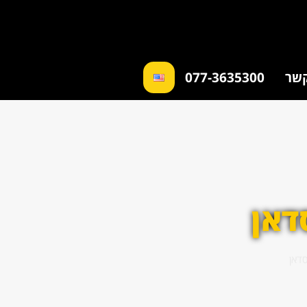
קשר
077-3635300
דאן
דאן