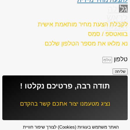
גלילה
לראש
לקבלת הצעת מחיר מותאמת אישית
העמוד
בוואטספ / סמס
נא מלאו את מספר הטלפון שלכם
טלפון
שליחה
תודה רבה, פרטיכם נקלטו !
נציג מטעמנו יצור אתכם קשר בהקדם
האתר משתמש בעוגיות (Cookies) לצורך שיפור חוויית