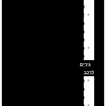
טורבו
יבוא
והתקנת
מנועי
דיזל
מנועים
למשאיות
גירים
לרכב
החלפת
גירים
מיבוא
גירים