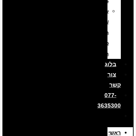
ABS
שיפוץ
/
החלפת
סוללה
היברידית
בלוג
צור
קשר
077-
3635300
ראשי