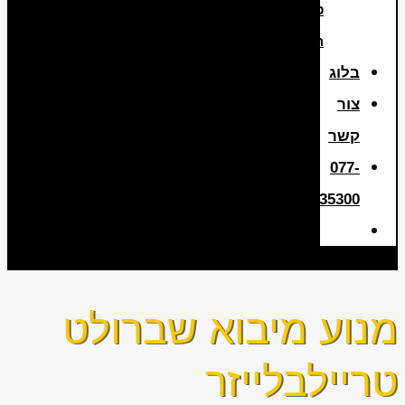
סוללה
היברידית
בלוג
צור
קשר
077-
3635300
מנוע מיבוא שברולט
טריילבלייזר