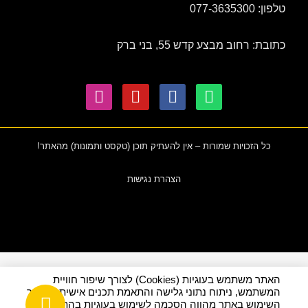
טלפון: 077-3635300
כתובת: רחוב מבצע קדש 55, בני ברק
כל הזכויות שמורות – אין להעתיק תוכן (טקסט ותמונות) מהאתר!
הצהרת נגישות
האתר משתמש בעוגיות (Cookies) לצורך שיפור חוויית
המשתמש, ניתוח נתוני גלישה והתאמת תכנים אישית. המשך
השימוש באתר מהווה הסכמה לשימוש בעוגיות בהתאם