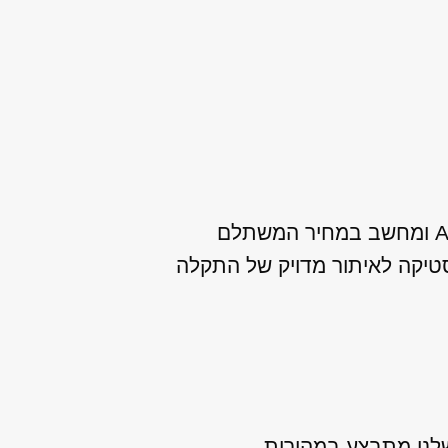
מנועי היבואן מתמחה במתן שירות שיפוץ / החלפת ABS לאאודי S4 כולל משאבת ABS ומחשב במחיר המשתלם
סטיקה לאיתור מדויק של התקלה
ת, כך שהשירות שלנו מתבצע במהירות