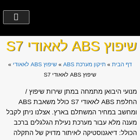
צור קשר
גירים לרכב
החלפת מנוע מיבוא
שירותים נוספים
מי אנחנו?
077-3635300
שיפוץ ABS לאאודי S7
דף הבית
»
תיקון מערכת ABS
»
שיפוץ ABS לאאודי
»
שיפוץ ABS לאאודי S7
מנועי היבואן מתמחה במתן שירות שיפוץ /
החלפת ABS לאאודי S7 כולל משאבת ABS
ומחשב במחיר המשתלם בארץ. אצלנו ניתן לקבל
מענה מלא עבור מערכת נעילת הגלגלים ברכב
הכולל: דיאגנוסטיקה לאיתור מדויק של התקלה