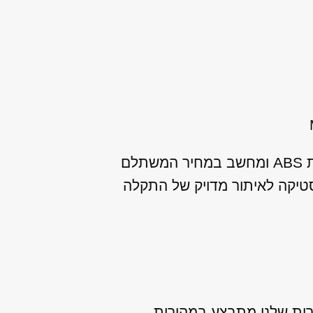
מנועי היבואן מתמחה במתן שירות שיפוץ / החלפת ABS לאינפיניטי M37 כולל משאבת ABS ומחשב במחיר המשתלם
סטיקה לאיתור מדויק של התקלה
ספקה מיידית, כך שהשירות שלנו מתבצע במהירות