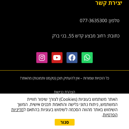
יצירת קשר
טלפון: 077-3635300
כתובת: רחוב מבצע קדש 55, בני ברק
כל הזכויות שמורות – אין להעתיק תוכן (טקסט ותמונות) מהאתר!
הצהרת נגישות
האתר משתמש בעוגיות (Cookies) לצורך שיפור חוויית
המשתמש, ניתוח נתוני גלישה והתאמת תכנים אישית. המשך
השימוש באתר מהווה הסכמה לשימוש בעוגיות בהתאם ל
מדיניות
הפרטיות
.
גלי
סגור
להצעת מחיר מיידית