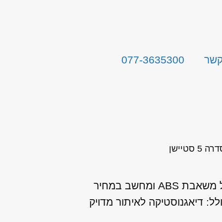
קשר
077-3635300
מנועי היבואן מתמחה במתן שירות שיפוץ / החלפת ABS לב.מ.וו סדרה 5 סטיישן כולל משאבת ABS ומחשב במחיר
: דיאגנוסטיקה לאיתור מדויק