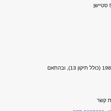
אני מאשר/ת כי ידוע לי שהפרטים שמסרתי יישמרו ויעובדו בהתאם לחוק הגנת הפרטיות, התשמ"א–1981 (כולל תיקון 13), ובהתאם
ת קשר