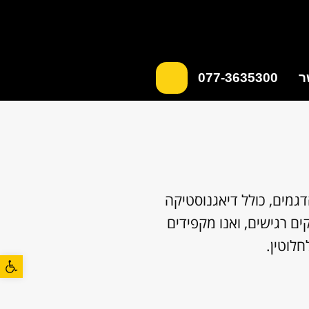
ר
077-3635300
 החלפת ABS לגרייט וול, עבור כל הדגמים, כולל דיאגנוסטיקה
. מערכת ה-ABS המתקדמת כולל חלקים רגישים, ואנו מקפידים
חלוטין.
פתח סרגל