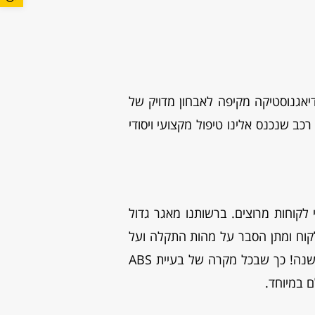
 להאמר, עבור כל הדגמים, כולל דיאגנוסטיקה מקיפה לאבחון מדויק של
 להעניק לכל רכב שנכנס אלינו טיפול מקצועי ויסודי
AB לכל סוגי הרכבים ומאחורינו אלפי לקוחות מרוצים. ברשותנו מאגר גדול
 מול הלקוח ומתן הסבר על מהות התקלה ועל
אופן הטיפול המומלץ לפני התיקון. השירות שלנו מוצע במחירים שוברי שוק וכולל אחריות מקיפה לחצי שנה! כך שבכל מקרה של בעיית ABS
 במיוחד.