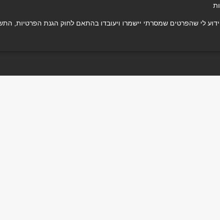
ות
 לי שהפרטים שמסרתי יישמרו ויעובדו בהתאם לחוק הגנת הפרטיות, התשמ"א–1981 (כולל תיקון 13), ו