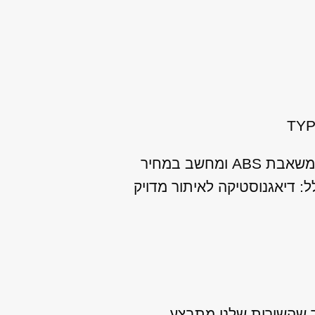
מנועי היבואן מתמחה במתן שירות שיפוץ / החלפת ABS להונדה סיוויק TYPE-R כולל משאבת ABS ומחשב במחיר
 דיאגנוסטיקה לאיתור מדויק
TY הזמין לאספקה מיידית, כך שהשירות שלנו מתבצע