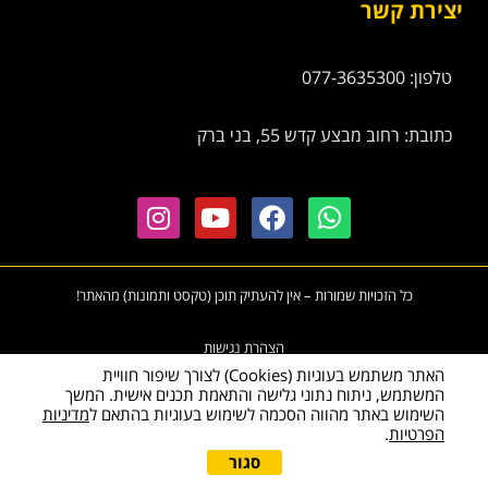
יצירת קשר
טלפון: 077-3635300
כתובת: רחוב מבצע קדש 55, בני ברק
כל הזכויות שמורות – אין להעתיק תוכן (טקסט ותמונות) מהאתר!
הצהרת נגישות
האתר משתמש בעוגיות (Cookies) לצורך שיפור חוויית
המשתמש, ניתוח נתוני גלישה והתאמת תכנים אישית. המשך
השימוש באתר מהווה הסכמה לשימוש בעוגיות בהתאם ל
מדיניות
הפרטיות
.
גלי
סגור
להצעת מחיר מיידית